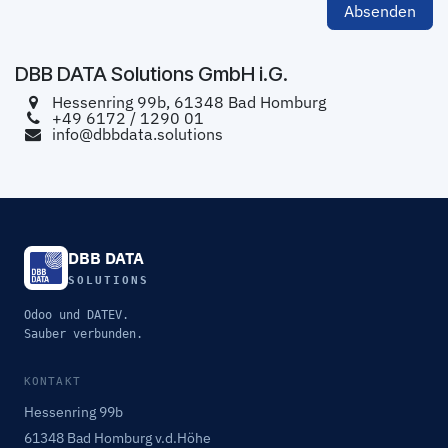
Absenden
DBB DATA Solutions GmbH i.G.
Hessenring 99b, 61348 Bad Homburg
+49 6172 / 1290 01
info@dbbdata.solutions
DBB DATA
SOLUTIONS
Odoo und DATEV.
Sauber verbunden.
KONTAKT
Hessenring 99b
61348 Bad Homburg v.d.Höhe