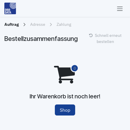
Zum Inhalt springen
Auftrag
Adresse
Zahlung
Schnell erneut
Bestellzusammenfassung
bestellen
Ihr Warenkorb ist noch leer!
Shop